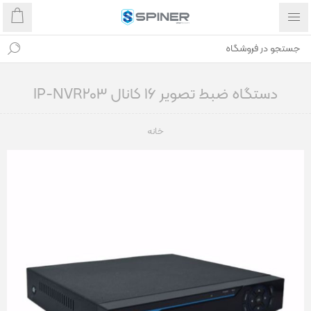
دستگاه ضبط تصویر 16 کانال IP-NVR203
خانه