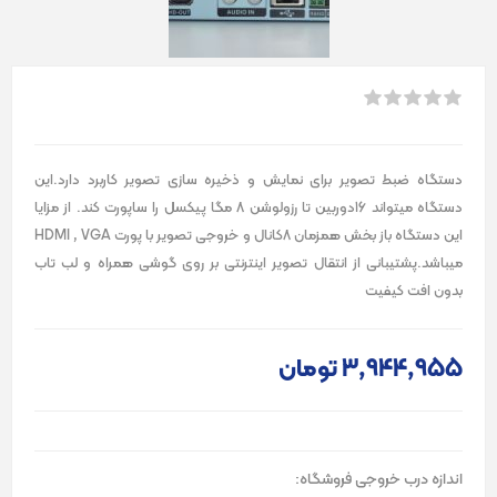
دستگاه ضبط تصویر برای نمایش و ذخیره سازی تصویر کاربرد دارد.این
دستگاه میتواند 16دوربین تا رزولوشن 8 مگا پیکسل را ساپورت کند. از مزایا
این دستگاه باز بخش همزمان 8کانال و خروجی تصویر با پورت HDMI , VGA
میباشد.پشتیبانی از انتقال تصویر اینترنتی بر روی گوشی همراه و لب تاب
بدون افت کیفیت
3٬944٬955 تومان
اندازه درب خروجی فروشگاه: