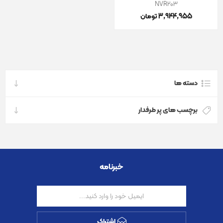
NVR203
3٬944٬955 تومان
دسته ها
برچسب های پر طرفدار
خبرنامه
اشتراک