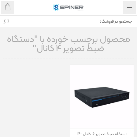
محصول برچسب خورده با "دستگاه
ضبط تصویر 4 کانال"
دستگاه ضبط تصویر 16 کانال IP-