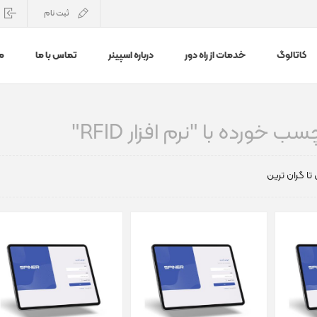
ثبت نام
کاتالوگ
خدمات از راه دور
درباره اسپینر
تماس با ما
م
ورده با "نرم افزار RFID"