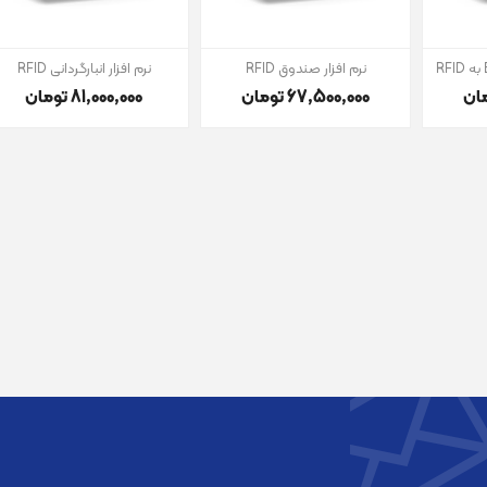
نرم افزار صندوق RFID
نرم افزار انبارگردانی RFID
67٬500٬000 تومان
81٬000٬000 تومان