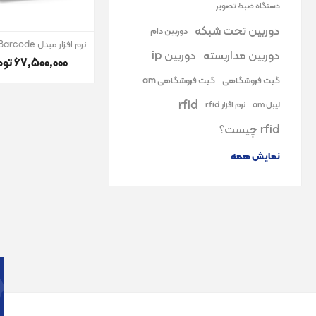
دستگاه ضبط تصویر
دوربین تحت شبکه
دوربین دام
نرم افزار مبدل Barcode به RFID
دوربین مداربسته
دوربین ip
67٬500٬000 تومان
گیت فروشگاهی
گیت فروشگاهی am
rfid
لیبل am
نرم افزار rfid
rfid چیست؟
نمایش همه