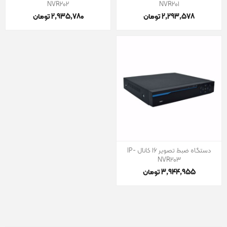
NVR202
NVR201
2٬293٬578 تومان
2٬935٬780 تومان
دستگاه ضبط تصویر 16 کانال IP-
NVR203
3٬944٬955 تومان