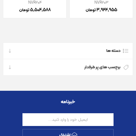
NVR204
NVR203
3٬944٬955 تومان
5٬504٬588 تومان
دسته ها
برچسب های پر طرفدار
خبرنامه
اشتراک