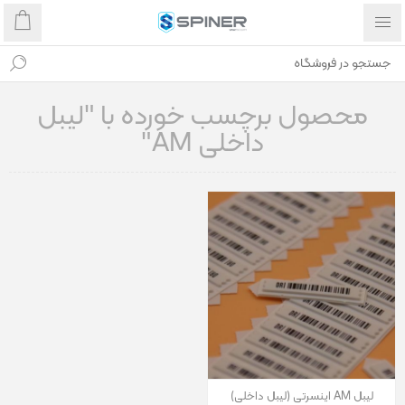
محصول برچسب خورده با "لیبل
داخلی AM"
لیبل AM اینسرتی (لیبل داخلی)