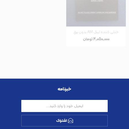
خنثی کننده لیبل AM بدون برق
4٬050٬000 تومان
خبرنامه
اشتراک