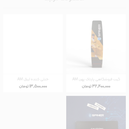
گیت فروشگاهی پارتاک پهن AM
خنثی کننده لیبل AM
32٬400٬000 تومان
13٬500٬000 تومان