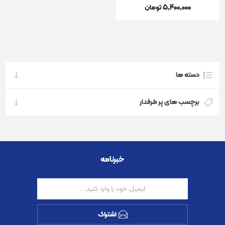
5٬400٬000 تومان
دسته ها
برچسب های پر طرفدار
خبرنامه
اشتراک