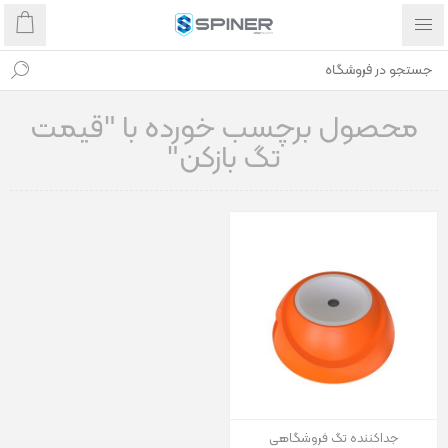
محصول برچسب خورده با "قیمت
تگ بازکن"
جداکننده تگ فروشگاهی