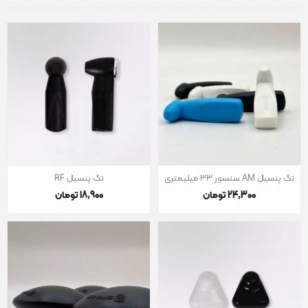
تگ پنسیل AM سنسور 33 میلیمتری
تگ پنسیل RF
24٬300 تومان
18٬900 تومان