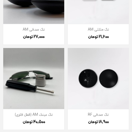
تگ مثلثی AM
تگ صدفی AM
21٬600 تومان
27٬000 تومان
تگ صدفی RF
تگ عینک AM (قفل فلزی)
18٬900 تومان
40٬500 تومان