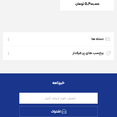
5٬400٬000 تومان
دسته ها
برچسب های پر طرفدار
خبرنامه
اشتراک