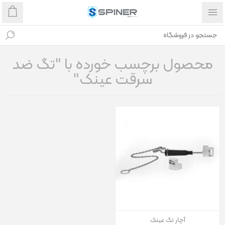
محصول برچسب خورده با "تگ ضد
سرقت عینک"
آچار تگ عینک