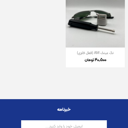
تگ عینک AM (قفل فلزی)
40٬500 تومان
خبرنامه