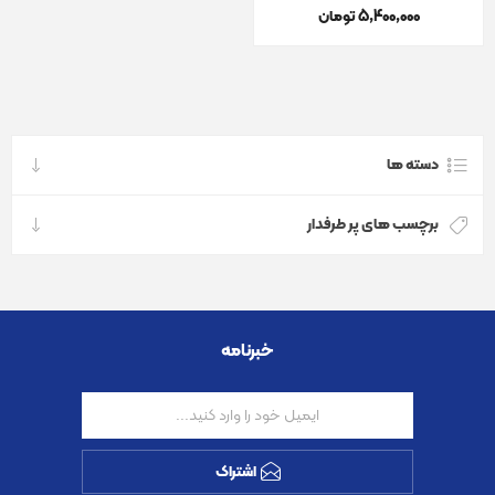
5٬400٬000 تومان
دسته ها
برچسب های پر طرفدار
خبرنامه
اشتراک