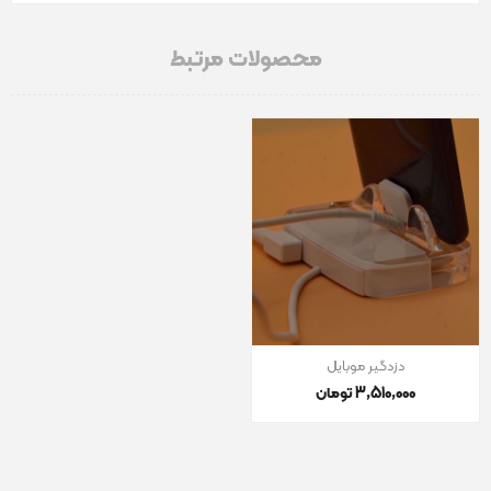
محصولات مرتبط
دزدگیر موبایل
3٬510٬000 تومان