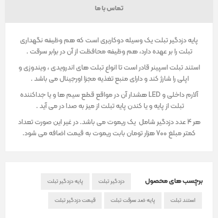
تماس با ما
پایه دزدگیر تبلت یک وسیله دوکاربری است که هم وظیفه نگهداری
تبلت را بر عهده دارد، هم وظیفه محافظت از آن در برابر سرقت .
استند تبلت اسپینر قادر است تا انواع تبلت های اندرویدی ، ویندوزی و
اپلی را شارژ کند و دارای منبع تغذیه مجزا اورجینال می باشد .
آلارم داخلی و LED هشدار آن در مواقع قطع سیم ها و یا جداکننده
تبلت از پایه و یا کندن پایه تبلت از میز به صدا در می آید .
هر 4 عدد دزدگیر شامل یک ریموت می باشد. در غیر این صورت تعداد
کمتر مبلغ 700 هزار تومان بابت ریموت به قیمت اضافه می شود.
برچسب های محصول
دزدگیر تبلت
پایه دزدگیر تبلت
استند تبلت
پایه ضد سرقت تبلت
قیمت دزدگیر تبلت