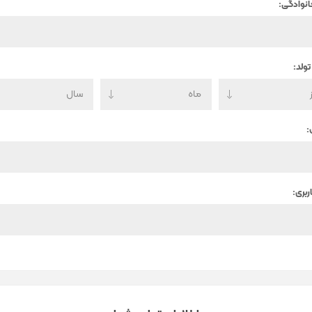
انوادگی:
تولد:
:
ربری: