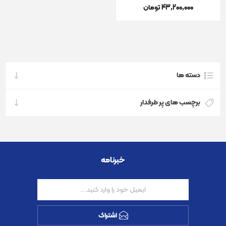
43٬200٬000 تومان
دسته ها
برچسب های پر طرفدار
خبرنامه
اشتراک