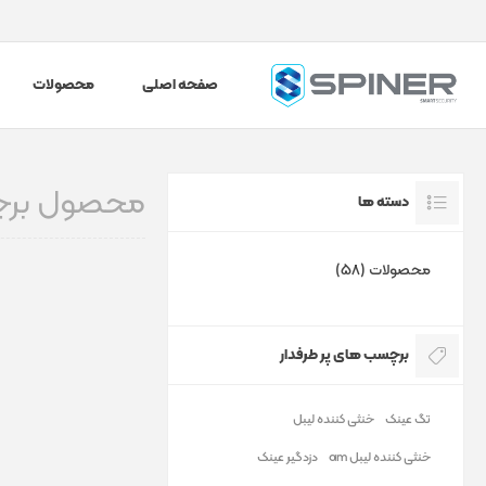
صفحه اصلی
محصولات
محصول برچس
دسته ها
محصولات (58)
برچسب های پر طرفدار
تگ عینک
خنثی کننده لیبل
خنثی کننده لیبل am
دزدگیر عینک