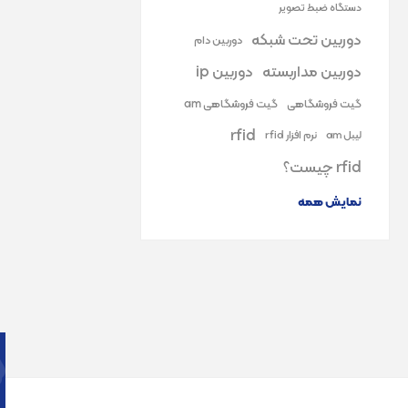
دستگاه ضبط تصویر
دوربین تحت شبکه
دوربین دام
دوربین مداربسته
دوربین ip
گیت فروشگاهی
گیت فروشگاهی am
rfid
لیبل am
نرم افزار rfid
rfid چیست؟
نمایش همه