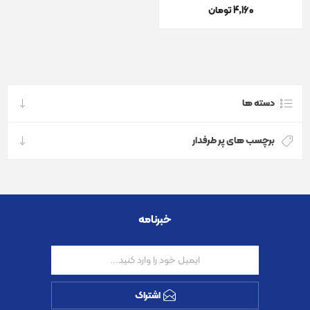
4٬160 تومان
دسته ها
برچسب های پر طرفدار
خبرنامه
اشتراک