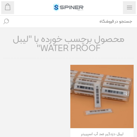
محصول برچسب خورده با "لیبل
WATER PROOF"
لیبل دزدگیر ضد آب اسپیینر