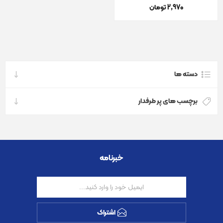
2٬970 تومان
دسته ها
برچسب های پر طرفدار
خبرنامه
اشتراک