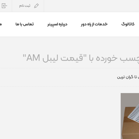
ثبت نام
کاتالوگ
خدمات از راه دور
درباره اسپینر
تماس با ما
م
 خورده با "قیمت لیبل AM"