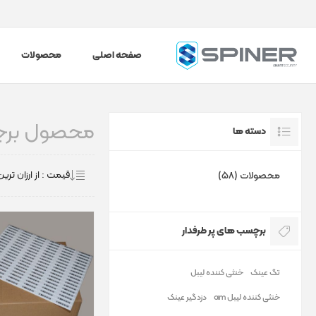
صفحه اصلی
محصولات
محصول برچسب
دسته ها
محصولات (58)
برچسب های پر طرفدار
تگ عینک
خنثی کننده لیبل
خنثی کننده لیبل am
دزدگیر عینک