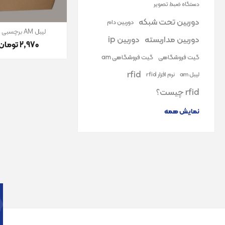
دستگاه ضبط تصویر
دوربین تحت شبکه
دوربین دام
لیبل AM برچسبی DR
دوربین مداربسته
دوربین ip
2٬970 تومان
گیت فروشگاهی
گیت فروشگاهی am
rfid
لیبل am
نرم افزار rfid
rfid چیست؟
نمایش همه