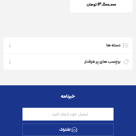
13٬500٬000 تومان
دسته ها
برچسب های پر طرفدار
خبرنامه
اشتراک