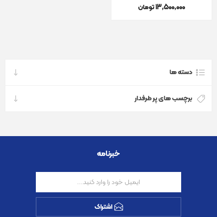
13٬500٬000 تومان
دسته ها
برچسب های پر طرفدار
خبرنامه
اشتراک