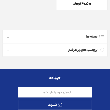
40٬500 تومان
دسته ها
برچسب های پر طرفدار
خبرنامه
اشتراک