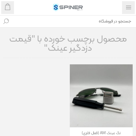
محصول برچسب خورده با "قیمت
دزدگیر عینک"
تگ عینک AM (قفل فلزی)