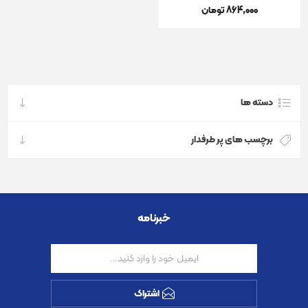
864٬000 تومان
دسته ها
برچسب های پر طرفدار
خبرنامه
اشتراک