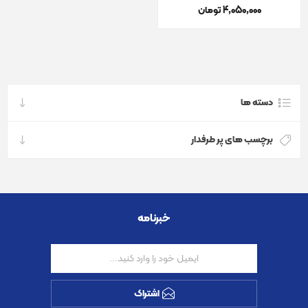
4٬050٬000 تومان
دسته ها
برچسب های پر طرفدار
خبرنامه
اشتراک