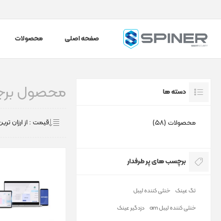
صفحه اصلی
محصولات
محصول برچس
دسته ها
محصولات (58)
برچسب های پر طرفدار
تگ عینک
خنثی کننده لیبل
خنثی کننده لیبل am
دزدگیر عینک