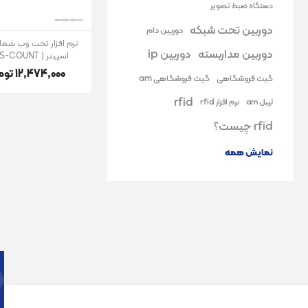
دستگاه ضبط تصویر
دوربین تحت شبکه
دوربین دام
نرم افزار تحت وب شمار
دوربین مداربسته
دوربین ip
اسپینر ( NPS-COUNT )
12٬474٬000 تومان
گیت فروشگاهی
گیت فروشگاهی am
rfid
لیبل am
نرم افزار rfid
rfid چیست؟
نمایش همه