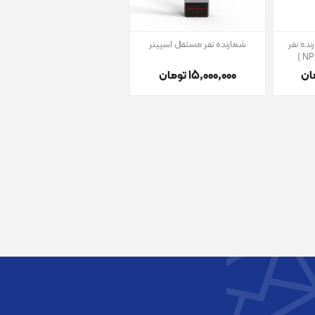
نده نفر
شمارنده نفر مستقل اسپینر
15٬000٬000 تومان