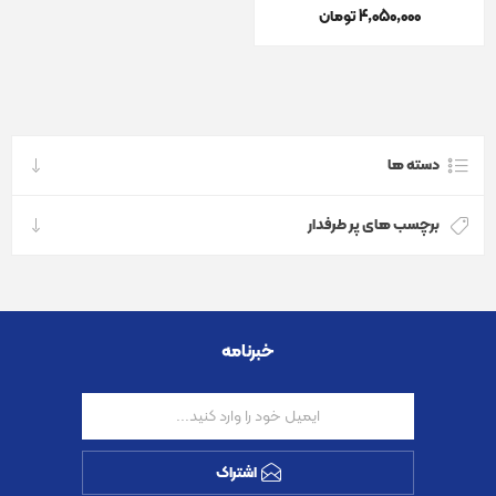
4٬050٬000 تومان
دسته ها
برچسب های پر طرفدار
خبرنامه
اشتراک