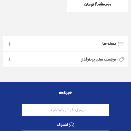
4٬050٬000 تومان
دسته ها
برچسب های پر طرفدار
خبرنامه
اشتراک