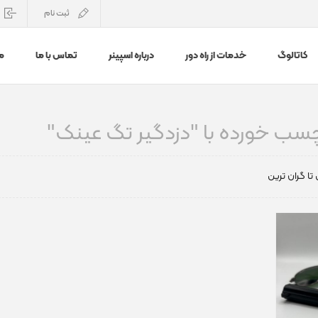
ثبت نام
کاتالوگ
خدمات از راه دور
درباره اسپینر
تماس با ما
م
ب خورده با "دزدگیر تگ عینک"