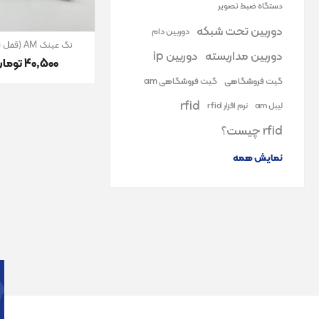
دستگاه ضبط تصویر
دوربین تحت شبکه
دوربین دام
تگ عینک AM (قفل فلزی)
دوربین مداربسته
دوربین ip
40٬500 تومان
گیت فروشگاهی
گیت فروشگاهی am
rfid
لیبل am
نرم افزار rfid
rfid چیست؟
نمایش همه