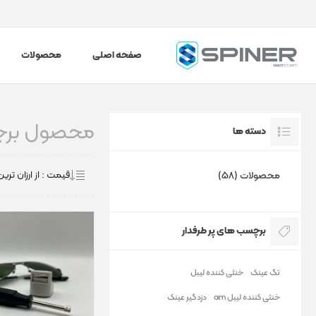
صفحه اصلی
محصولات
محصول برچس
دسته ها
محصولات (58)
برچسب های پر طرفدار
تگ عینک
خنثی کننده لیبل
خنثی کننده لیبل am
دزدگیر عینک