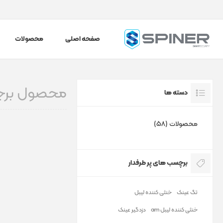
صفحه اصلی
محصولات
محصول برچس
دسته ها
محصولات (58)
برچسب های پر طرفدار
تگ عینک
خنثی کننده لیبل
خنثی کننده لیبل am
دزدگیر عینک