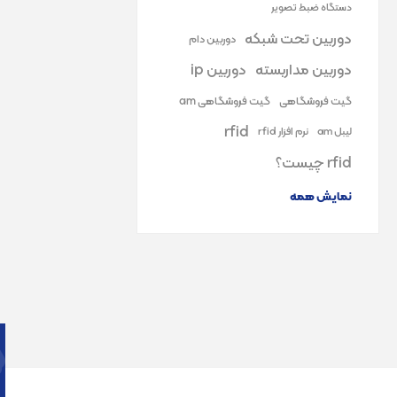
دستگاه ضبط تصویر
دوربین تحت شبکه
دوربین دام
دوربین مداربسته
دوربین ip
گیت فروشگاهی
گیت فروشگاهی am
rfid
لیبل am
نرم افزار rfid
rfid چیست؟
نمایش همه