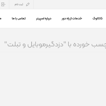
ثبت نام
کاتالوگ
خدمات از راه دور
درباره اسپینر
تماس با ما
م
ب خورده با "دزدگیرموبایل و تبلت"