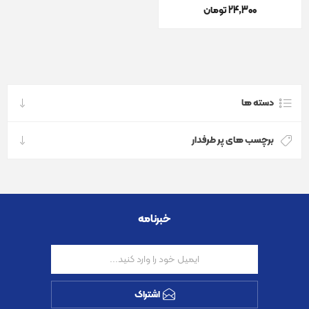
24٬300 تومان
دسته ها
برچسب های پر طرفدار
خبرنامه
اشتراک