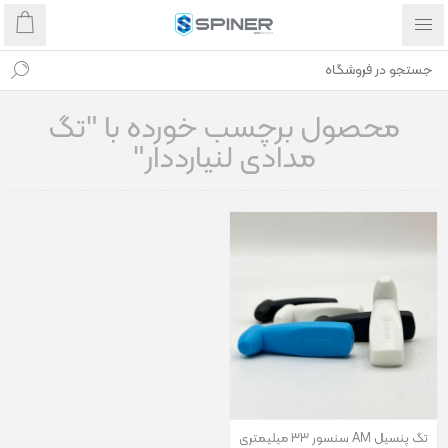
محصول برچسب خورده با "تگ
مدادی لنیارددار"
تگ پنسیل AM سنسور 33 میلیمتری