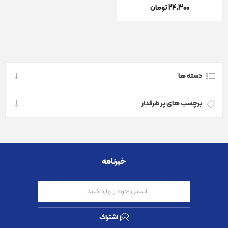
24٬300 تومان
دسته ها
برچسب های پر طرفدار
خبرنامه
اشتراک