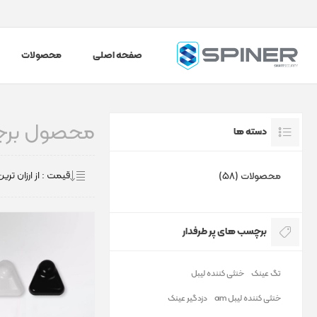
صفحه اصلی
محصولات
محصول برچ
دسته ها
محصولات (58)
برچسب های پر طرفدار
تگ عینک
خنثی کننده لیبل
خنثی کننده لیبل am
دزدگیر عینک