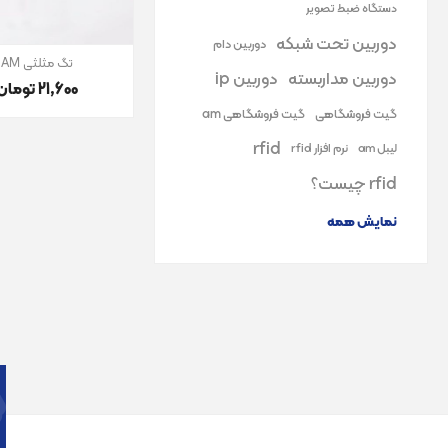
دستگاه ضبط تصویر
دوربین تحت شبکه
دوربین دام
تگ مثلثی AM
دوربین مداربسته
دوربین ip
21٬600 تومان
گیت فروشگاهی
گیت فروشگاهی am
rfid
لیبل am
نرم افزار rfid
rfid چیست؟
نمایش همه