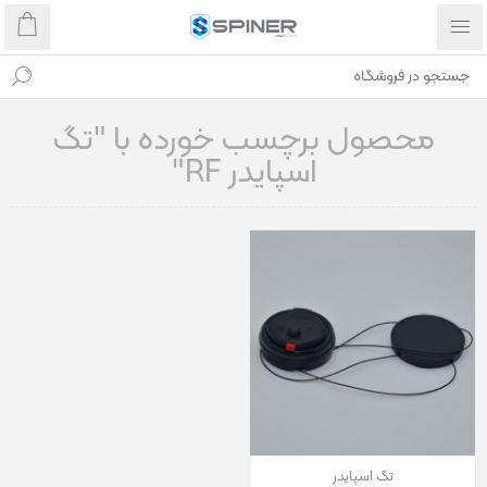
محصول برچسب خورده با "تگ
اسپایدر RF"
تگ اسپایدر