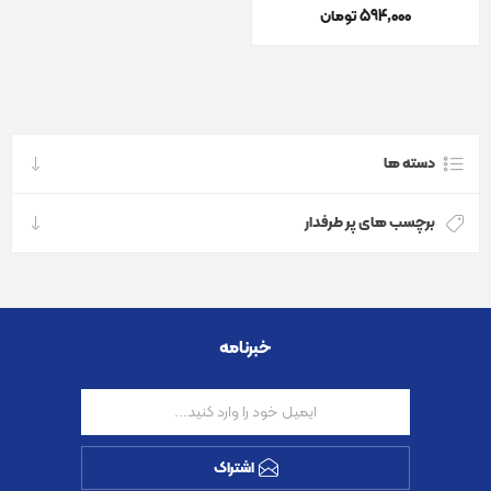
594٬000 تومان
دسته ها
برچسب های پر طرفدار
خبرنامه
اشتراک