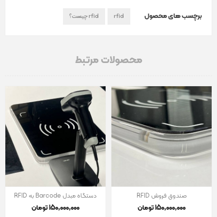
برچسب های محصول
rfid
rfid چیست؟
محصولات مرتبط
صندوق فروش RFID
دستگاه مبدل Barcode به RFID
150٬000٬000 تومان
150٬000٬000 تومان