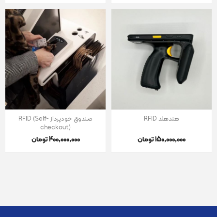
هندهلد RFID
صندوق خودپرداز RFID (Self-
checkout)
150٬000٬000 تومان
400٬000٬000 تومان