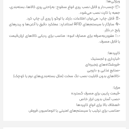
ویژگی‌ها:
•📦 چسب‌دار و قابل نصب روی انواع سطوح: به‌راحتی روی کالاها، بسته‌بندی،
جعبه یا کارت نصب می‌شود.
•🧾 قابل چاپ: می‌توان اطلاعات، بارکد یا لوگو را روی آن چاپ کرد.
•🔄 سازگار با سیستم‌های RFID استاندارد: عملکرد دقیق با آنتن‌ها و ریدرهای
رایج در بازار.
•📉 مقرون‌به‌صرفه برای مصارف انبوه: مناسب برای ردیابی کالاهای ارزان‌قیمت
یا قابل مصرف.
کاربردها:
•انبارداری و لجستیک
•فروشگاه‌های زنجیره‌ای
•صنایع غذایی و دارویی
•کالاهای بدون قابلیت نصب تگ سخت (مثل بسته‌بندی‌های نرم یا کوچک)
مزایا:
•قیمت پایین برای مصرف گسترده
•نصب آسان بدون ابزار خاص
•انعطاف بالا برای انواع کاربردها
•مناسب برای ترکیب با سیستم‌های امنیتی یا اتوماسیون فروش