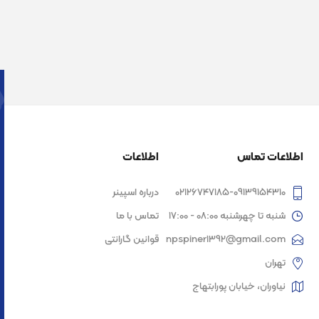
اطلاعات تماس
اطلاعات
02126747185-09139154310
درباره اسپینر
شنبه تا چهرشنبه 08:00 - 17:00
تماس با ما
npspiner1392@gmail.com
قوانین گارانتی
تهران
نیاوران، خیابان پورابتهاج