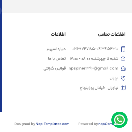
اطلاعات تماس
اطلاعات
02126747185-09139154310
درباره اسپینر
شنبه تا چهرشنبه 08:00 - 17:00
تماس با ما
npspiner1392@gmail.com
قوانین گارانتی
تهران
نیاوران، خیابان پورابتهاج
Designed by
Nop-Templates.com
Powered by
nopCommerce