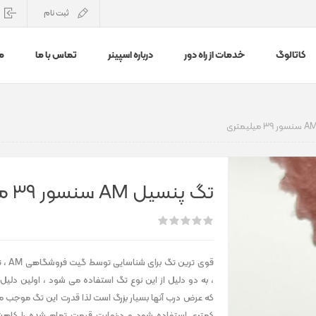
ثبت نام
کاتالوگ
خدمات از راه دور
درباره اسپینر
تماس با ما
م
تگ پنسیل AM سنسور 39 میلیمتری
قوی ترین
، به دو دلیل از این نوع تگ استفاده می شود ، اولین دلیل
که عرض درب آنها بسیار بزرگ است لذا قدرت این تگ موجب م