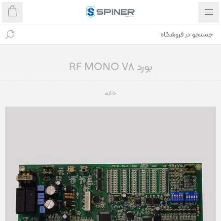
بورد RF MONO V8
خانه