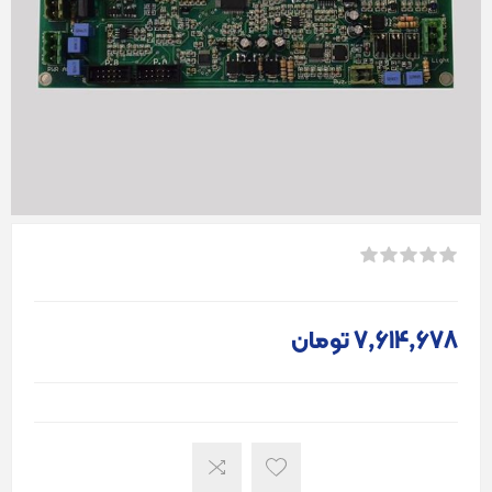
7٬614٬678 تومان